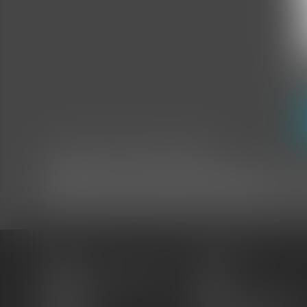
* Les champs suivis d'un astérisque sont obligatoires.
Conformément à la loi n°78-17 du 6 janvier 1978 modifiée relative à l'informa
rectification, de suppression des informations qui vous concernent.
Vous pouvez exercer vos droits en vous adressant à : Anaïs CASTILLAN-AÏ
Accueil
Votre Avocat
Victimes de dommages corporels
Actus
Honoraires
Contact
Plan du site
Politique de confidentialité