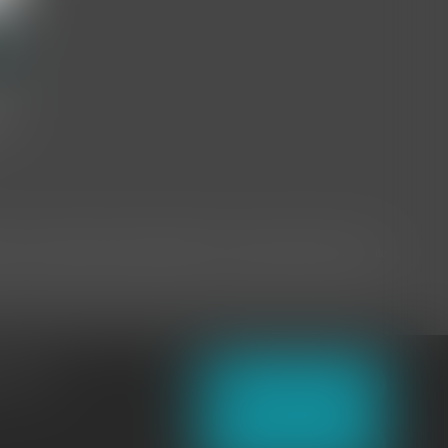
AN
de
ral sur la Protection des Données (RGPD), vous disposez d'un droit d'accès, de
t - E.I.
NOUS CONTACTER
NOUS LOCALISER