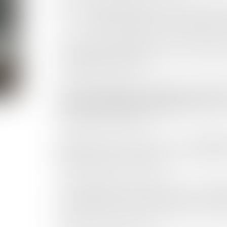
Elle a ensuite intégré l’Ecole des Avocats de Montpe
Certificat d’Aptitude à la Profession d’A
2007 le
A la suite de sa prestation de serment en décemb
cabinet généraliste du Bâtonnier Jean VILLACEQUE, 
collaboré jusqu’en juin 2017.
Afin d’assister au mieux les victimes, elle a présen
Droit de la Réparation du Dommage Corporel
, 
une année de formation spécifique destinée à pa
d’indemnisation des victimes.
Certificat
Enfin, elle a obtenu en janvier 2021 le
diplôme délivré par le Conseil National des Barreau
l'expérience acquise en la matière.
Le Conseil National des Barreaux lui a égalem
l’indemnisation des victimes d’accidents de la circ
Maître Anaïs CASTILLAN-AÏELLO est une avocate e