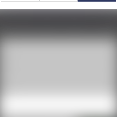
NTACTER ANAÏS CASTILLAN-AÏE