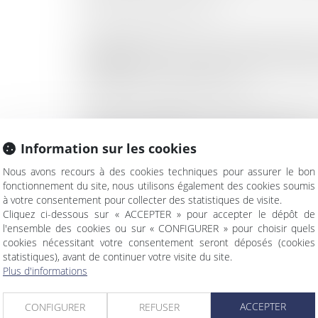
respect des droits des victimes.
En juin 2025, Maître Anaïs CASTILLAN-AÏELLO
Victimologie
délivré par la Faculté de Médecine de M
a permis de mieux comprendre les enjeux complex
meilleure prise en charge des victimes.
En février 2026, Maître Anaïs CASTILLAN-AÏELLO
Victimes de Dommages Corporels (ANADAVI)
, 
Information sur les cookies
du dommage corporel, engagés pour la défense des vic
droits des victimes de dommage corporel en France.
Nous avons recours à des cookies techniques pour assurer le bon
fonctionnement du site, nous utilisons également des cookies soumis
Cette adhésion vient compléter son parcours profe
à votre consentement pour collecter des statistiques de visite.
années aux côtés des victimes, pour un accompagnem
Cliquez ci-dessous sur « ACCEPTER » pour accepter le dépôt de
tout au long de leur parcours.
l'ensemble des cookies ou sur « CONFIGURER » pour choisir quels
cookies nécessitant votre consentement seront déposés (cookies
Son engagement :
statistiques), avant de continuer votre visite du site.
Plus d'informations
L’amélioration du sort des victimes, par la
l’indemnisation intégrale des préjudices subis.
ACCEPTER
CONFIGURER
REFUSER