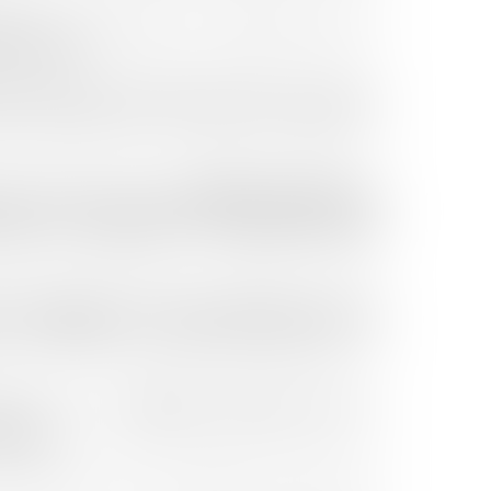
llier au sein de laquelle elle a brillamment obtenu en
vocat (CAPA)
.
re 2007, Maître Anaïs CASTILLAN-AÏELLO a intégré le
auprès duquel elle s’est formée et avec lequel elle a
Diplôme d’Université en
té et obtenu en juin 2017 le
délivré par la Faculté de Médecine de Montpellier, après
rfaire ses connaissances et sa pratique en matière
 de spécialisation en Droit du Dommage Corporel
,
x, reconnaissance de sa particulière compétence et de
qualification spécifique relative à
ent accordé une
ulation.
ngagée au service de la défense des victimes et du