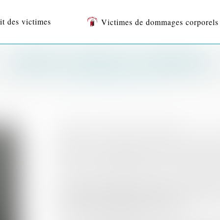
it des victimes
Victimes de dommages corporels
ANAÏS CASTILLAN-AÏELLO
Maître Anaïs CASTILLAN-AÏELLO
est Avocate
Elle a suivi les enseignements de l’Université de droi
promotion, une maîtrise en droit privé et un DESS e
Elle a enseigné en qualité de chargée de chargée de 
de Perpignan durant plusieurs années, durant lesquel
Procureur de la République de Narbonne.