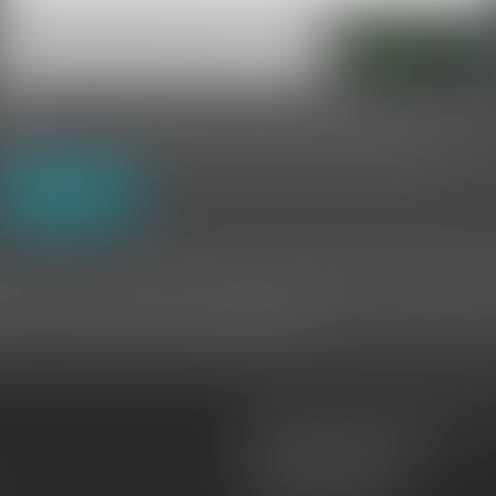
J'accepte que les informations saisies soient traitées informatiquement par CASTILL
AIELLO ANAIS AVOCAT et l'hébergeur du présent site dans le cadre de ma demande et 
la relation avec CASTILLAN AIELLO ANAIS AVOCAT qui peut en découler.
ENVOYER
tique, aux fichiers et aux libertés, et au règlement européen 2016/679, dit Règlement Géné
ELLO Avocat - 56 Boulevard Clémenceau 66000 PERPIGNAN
Anaïs CASTILLAN-AÏELLO Avoca
56 Boulevard Clémenceau
66000 PERPIGNAN