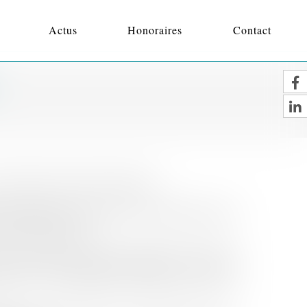
Actus
Honoraires
Contact
 au Barreau des Pyrénées-Orientales.
t de Perpignan, où elle a obtenu, en qualité de major de
n Droit des Procédures.
Travaux Dirigés en droit des obligations à l’Université
les elle a été parallèlement l’Assistante de Justice du