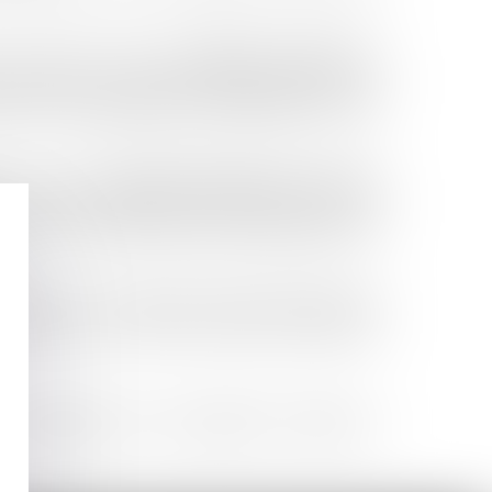
Diplôme d’Université de
 a présenté et obtenu le
ontpellier. Cette formation, d'une grande richesse, lui
es de l'accompagnement post-traumatique, pour une
Association Nationale des Avocats de
 a rejoint l’
association rassemblant des Avocats spécialistes en droit
times, et œuvrant activement pour faire progresser les
ssionnel et son engagement exclusif depuis plusieurs
ent complet avec exigence, humanité et détermination
 reconnaissance de leur qualité de victimes et