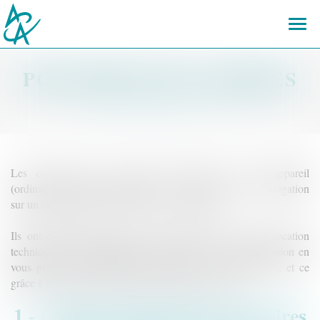
Ouvr
le
men
POLITIQUE DE COOKIES
Les cookies sont des traceurs installés sur votre appareil
(ordinateur, tablette, smartphone…) à l’occasion de la navigation
sur un site Internet et lus lors de la consultation.
Ils ont différents objectifs, pouvant aller de la simple vocation
technique, à l’amélioration de votre expérience de navigation en
vous proposant des publicités adaptées à vos préférences, et ce
grâce à la collecte de données à caractère personnel.
1 - Cookies strictement nécessaires