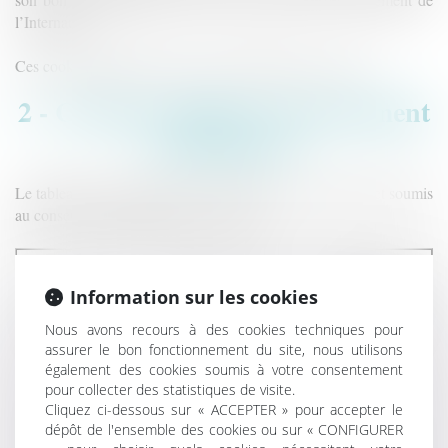
l’Internaute.
Ces cookies expirent au bout d’un maximum de 12 mois.
2 - Cookies soumis à consentement
(statistiques)
Le tableau ci-dessous liste les cookies de notre site Internet soumis
au consentement préalable des visiteurs :
Durée de
Cookies
Objectif poursuivi
Information sur les cookies
validité
Nous avons recours à des cookies techniques pour
assurer le bon fonctionnement du site, nous utilisons
Suivre les
également des cookies soumis à votre consentement
Google
statistiques de
13 mois
pour collecter des statistiques de visite.
Analytics
visites du site
Cliquez ci-dessous sur « ACCEPTER » pour accepter le
internet
dépôt de l'ensemble des cookies ou sur « CONFIGURER