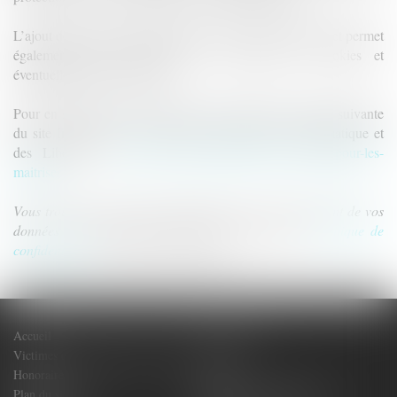
L’ajout de modules complémentaires au navigateur Internet permet
également d’être informé de la présence de cookies et
éventuellement de les refuser.
Pour en savoir plus, vous pouvez vous reporter à la page suivante
du site Internet de la Commission Nationale de l’Informatique et
des Libertés :
https://www.cnil.fr/fr/cookies-les-outils-pour-les-
maitriser
Vous trouverez davantage d’informations sur le traitement de vos
données personnelles en allant dans la rubrique «
Politique de
confidentialité
», située en bas de page.
Accueil
Votre Avocat
Victimes de dommages corporels
Actus
Honoraires
Contact
Plan du site
Politique de confidentialité