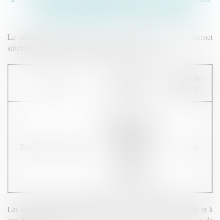
à la fourniture d’un service
Le tableau ci-dessous liste les cookies de notre site Internet
strictement nécessaires à la fourniture d’un service :
Objectif
Durée de
Cookies
poursuivi
validité
Sert à
mémoriser que
l’utilisateur ne
BandeauCookiesHide
souhaite plus
12 mois
voir le
bandeau
cookies
Les cookies strictement nécessaires à la navigation sur le site et à
son bon fonctionnement ne sont pas soumis au consentement de