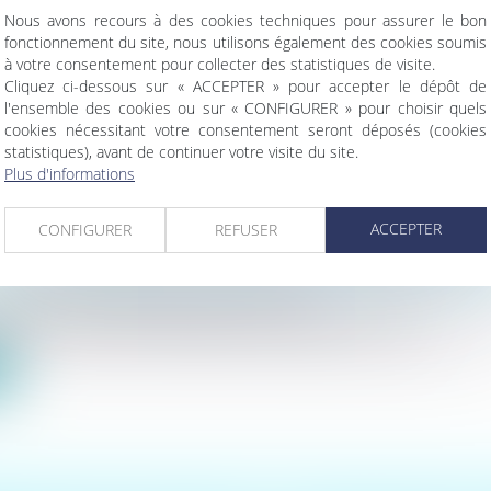
TIMOLOGIE
Nous avons recours à des cookies techniques pour assurer le bon
fonctionnement du site, nous utilisons également des cookies soumis
 de vous annoncer l'obtention de mon Diplôme Universitaire de...
à votre consentement pour collecter des statistiques de visite.
Cliquez ci-dessous sur « ACCEPTER » pour accepter le dépôt de
e
l'ensemble des cookies ou sur « CONFIGURER » pour choisir quels
cookies nécessitant votre consentement seront déposés (cookies
statistiques), avant de continuer votre visite du site.
Plus d'informations
ACCEPTER
CONFIGURER
REFUSER
ON DE SÉCURITÉ : L’EMPLOYEUR DOIT VÉRIFIE
IVITÉ DES PRÉCONISATIONS DU MÉDECIN DU T
 - Salariés
/
Responsabilité accident du travail
endu le 11 juin 2025, la chambre sociale a rappelé avec force...
e