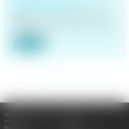
DIRECTEMENT VISÉE
Droit du travail - Salariés
/
Responsabilité accident du
travail
L’arrêt de la Cour de cassation, chambre sociale, pourvoi
n° 24-22.754 du 28...
Lire la suite
<<
<
1
2
3
4
5
6
7
...
>
>>
Accueil
Votre Avocat
Victimes de dommages corporels
Actus
Honoraires
Contact