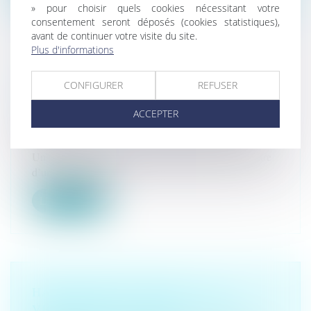
» pour choisir quels cookies nécessitant votre
consentement seront déposés (cookies statistiques),
avant de continuer votre visite du site.
Plus d'informations
INDEMNITÉS JOURNALIÈRES : LE
CONFIGURER
REFUSER
VERSEMENT SUPPOSE LE RESPECT
DES CONTRÔLES MÉDICAUX
ACCEPTER
Droit du travail - Salariés
/
Responsabilité accident du
travail
Un salarié a bénéficié d’indemnités journalières au titre
d’un accident du tr...
Lire la suite
HARCÈLEMENT SEXUEL : LA
VICTIME N'A PAS BESOIN D'ÊTRE