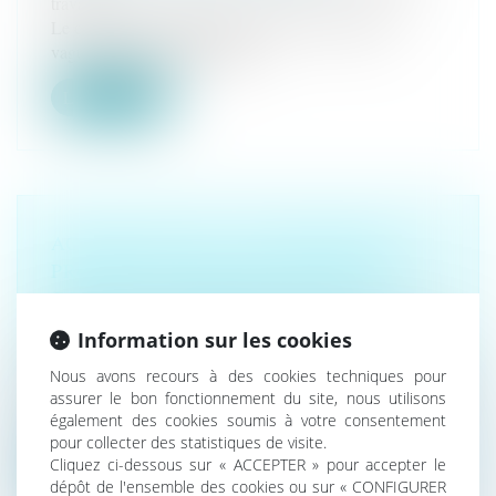
travail
Le changement climatique entraine la survenue de
vagues de chaleur plus fréqu...
Lire la suite
ACCORD VISANT À AMÉLIORER LA
PROTECTION DES TRAVAILLEURS
CONTRE L’EXPOSITION À DES
PRODUITS CHIMIQUES DANGEREUX
Information sur les cookies
Droit du travail - Salariés
/
Responsabilité accident du
travail
Nous avons recours à des cookies techniques pour
assurer le bon fonctionnement du site, nous utilisons
Le Parlement et le Conseil ont conclu mardi un accord
également des cookies soumis à votre consentement
provisoire sur de nouve...
pour collecter des statistiques de visite.
Cliquez ci-dessous sur « ACCEPTER » pour accepter le
Lire la suite
dépôt de l'ensemble des cookies ou sur « CONFIGURER