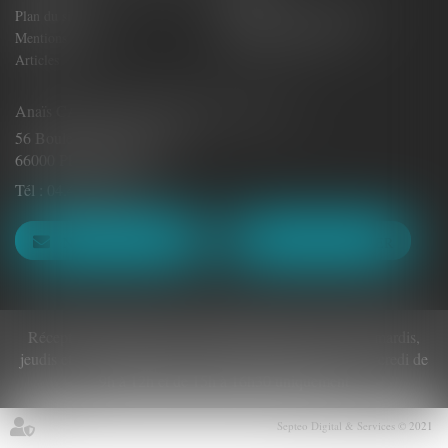
Plan du site
Politique de confidentialité
Mentions légales
Politique de cookies
Articles
Anaïs CASTILLAN-AÏELLO Avocat - E.I.
56 Boulevard Clémenceau
66000 PERPIGNAN
Tél :
04.48.22.40.94
NOUS CONTACTER
NOUS LOCALISER
Réception du public et accueil téléphonique les lundis, mardis,
jeudis et vendredis de 8h30 à 12h et de 14h à 17h, le mercredi de
9h à 12h et de 15h à 16h30 uniquement
Septeo Digital & Services © 2021