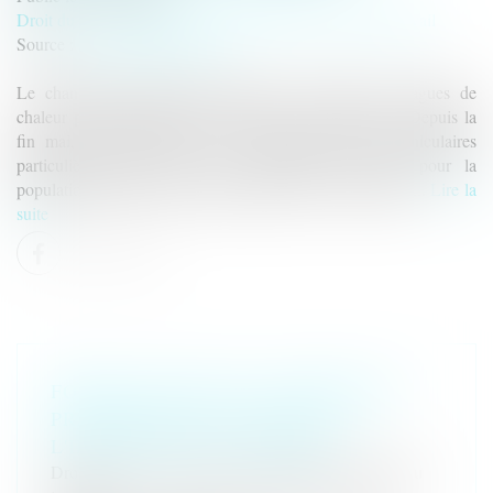
Droit du travail - Salariés
/
Responsabilité accident du travail
Source :
travail-emploi.gouv.fr
Le changement climatique entraine la survenue de vagues de
chaleur plus fréquentes, plus longues et plus intenses. Depuis la
fin mai, la France fait face à plusieurs épisodes caniculaires
particulièrement intenses, qui constituent un risque pour la
population générale, mais également pour les travailleurs...
Lire la
suite
FORTES CHALEURS : MESURES DE
PRÉVENTION ET ACTIONS DE
L'INSPECTION DU TRAVAIL
Droit du travail - Salariés
/
Responsabilité accident du