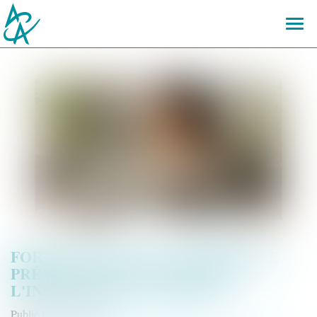
Ouvr
le
men
FORTES CHALEURS : MESURES DE
PRÉVENTION ET ACTIONS DE
L'INSPECTION DU TRAVAIL
Publié le :
06/08/2026