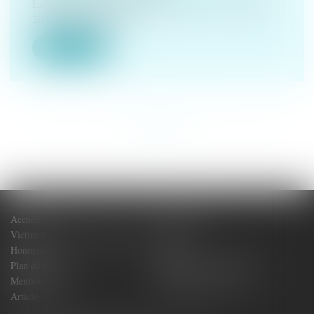
La proposition de loi avait été déposée le 10 décembre
2024 par les sénateurs...
Lire la suite
<<
<
1
2
3
4
5
6
7
>
>>
Accueil
Votre Avocat
Victimes de dommages corporels
Actus
Honoraires
Contact
Plan du site
Politique de confidentialité
Mentions légales
Politique de cookies
Articles