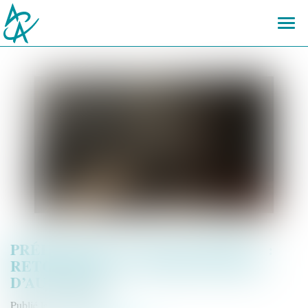
Ouvr
le
men
PRÉEMPTION ET DÉLAISSEMENT :
RETOUR SUR LA NOTION D’ABUS
D’AUTORITÉ
Publié le :
31/03/2025