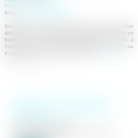
Droit pénal
/
(NPU) Infraction
Source :
www.lemag-juridique.com
Selon l’article 432-1 du Code pénal, le fait, pour une personne
dépositaire de l’autorité publique et agissant dans l’exercice de ses
fonctions, de prendre des mesures destinées à faire échec à
l’exécution de la loi, est passible d’une peine portée à 5 ans
d’emprisonnement et 75 000 euros d’amende...
Lire la suite
PRÉEMPTION ET DÉLAISSEMENT :
RETOUR SUR LA NOTION D’ABUS
D’AUTORITÉ
Droit pénal
/
(NPU) Infraction
Selon l’article 432-1 du Code pénal, le fait, pour une