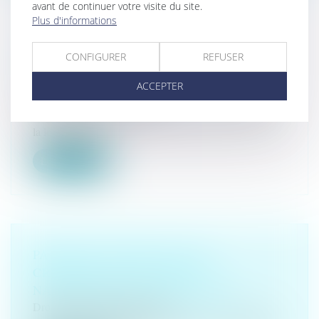
avant de continuer votre visite du site.
Plus d'informations
INTERDICTION DE CAPTATION EN
CONFIGURER
REFUSER
COURS D’AUDIENCE : LA COUR DE
CASSATION CONFIRME LA RÈGLE
ACCEPTER
Droit pénal
/
(NPU) Infraction
L’interdiction de captation prévue par l’article 38 ter de
la loi du 29 juill...
Lire la suite
PARQUET NATIONAL ANTI-
CRIMINALITÉ ORGANISÉE
NARCOTRAFIC LOI ORGANIQUE
Droit pénal
/
(NPU) Infraction