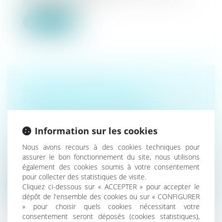
personne dépositaire d...
Lire la suite
HARCÈLEMENT SEXUEL : LA
RÉPÉTITION DE PROPOS À
L’ENCONTRE DE PLUSIEURS
PERSONNES PEUT SUFFIRE À
Information sur les cookies
CARACTÉRISER L’INFRACTION
Nous avons recours à des cookies techniques pour
Droit pénal
/
(NPU) Infraction
assurer le bon fonctionnement du site, nous utilisons
Selon l’article 222-33 du Code pénal, constitue un
également des cookies soumis à votre consentement
harcèlement sexuel le fait...
pour collecter des statistiques de visite.
Cliquez ci-dessous sur « ACCEPTER » pour accepter le
Lire la suite
dépôt de l'ensemble des cookies ou sur « CONFIGURER
» pour choisir quels cookies nécessitant votre
consentement seront déposés (cookies statistiques),