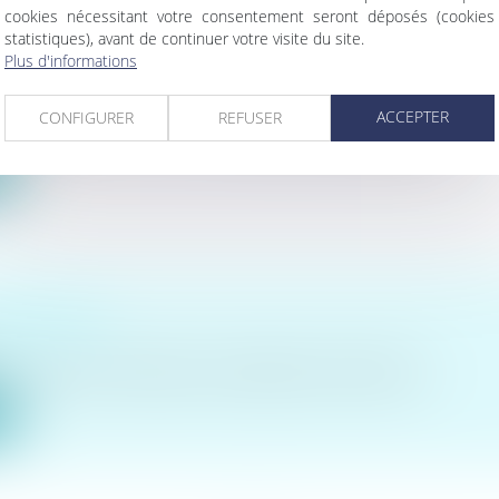
cookies nécessitant votre consentement seront déposés (cookies
statistiques), avant de continuer votre visite du site.
TATION DU CASIER JUDICIAIRE : LES PEINES
Plus d'informations
VES SONT ÉGALEMENT EFFACÉES
NPU) Infraction
ACCEPTER
CONFIGURER
REFUSER
x articles 133-13 et 133-16 du Code pénal, la réhabilitation l...
e
TIMOLOGIE
 de vous annoncer l'obtention de mon Diplôme Universitaire de...
e