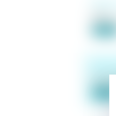
PRINCIPE 
D’APPLIC
Droit pénal
Conformément au
Lire la suit
ACCIDENT
SUFFIT P
Droit routier
/
Par un arrêt du
Lire la suit