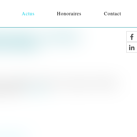
Actus
Honoraires
Contact
ICIAIRE : LES PEINES
 EFFACÉES
a réhabilitation légale efface les incapacités et déchéances
 par la loi...
Lire la suite