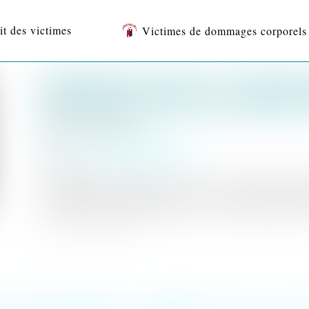
it des victimes
Victimes de dommages corporels
RÉHABILITATION DU CASIER JUD
DÉFINITIVES SONT ÉGALEMENT
Publié le :
30/06/2025
Droit pénal
/
(NPU) Infraction
Source :
www.lemag-juridique.com
Conformément aux articles 133-13 et 133-16 du Code pénal, l
résultant d’une condamnation pénale, sauf expressions prévues