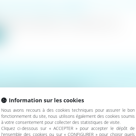
« NON BIS IN IDEM » : PRÉCISIONS SUR LES C
ATION DU CUMUL DES PEINES
 principe « non bis in idem » (ou « ne bis in idem »), nul ne...
e
 DE LA ROUTE : LA FAUTE GRAVE DU CONDUC
AS À EXCLURE L’INDEMNISATION
(NPU) Responsabilité accidents de la route
 19 juin 2025, la Cour de cassation rappelle avec fermeté les...
Information sur les cookies
e
Nous avons recours à des cookies techniques pour assurer le bon
fonctionnement du site, nous utilisons également des cookies soumis
à votre consentement pour collecter des statistiques de visite.
Cliquez ci-dessous sur « ACCEPTER » pour accepter le dépôt de
l'ensemble des cookies ou sur « CONFIGURER » pour choisir quels