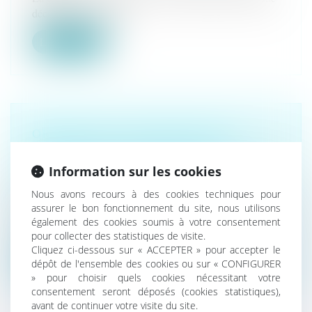
décision clé le 14 jan...
Lire la suite
ORDONNANCE DE PROTECTION
IMMÉDIATE : ZOOM SUR LES
MODALITÉS DE SAISINE DU JUGE
Information sur les cookies
AUX AFFAIRES FAMILIALES !
Nous avons recours à des cookies techniques pour
Droit pénal
/
(NPU) Infraction
assurer le bon fonctionnement du site, nous utilisons
Le décret du 15 janvier 2025, pris en application de
également des cookies soumis à votre consentement
l’article 1er de la loi...
pour collecter des statistiques de visite.
Cliquez ci-dessous sur « ACCEPTER » pour accepter le
Lire la suite
dépôt de l'ensemble des cookies ou sur « CONFIGURER
» pour choisir quels cookies nécessitant votre
consentement seront déposés (cookies statistiques),
avant de continuer votre visite du site.