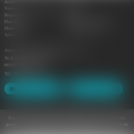
Accueil
Votre Avocat
Victimes de dommages corporels
Actus
Honoraires
Contact
Plan du site
Politique de confidentialité
Mentions légales
Politique de cookies
Articles
Anaïs CASTILLAN-AÏELLO Avocat - E.I.
56 Boulevard Clémenceau
66000 PERPIGNAN
Tél :
04.48.22.40.94
NOUS CONTACTER
NOUS LOCALISER
Réception du public et accueil téléphonique les lundis, mardis,
jeudis et vendredis de 8h30 à 12h et de 14h à 17h, le mercredi de
9h à 12h et de 15h à 16h30 uniquement