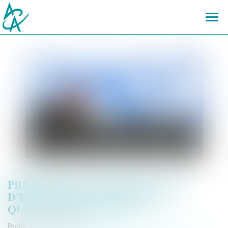
Ouvr
le
men
PRÉJUDICE D’ANXIÉTÉ EN CAS
D’EXPOSITION À L’AMIANTE :
QUELLE SPÉCIFICITÉ ?
Publié le :
03/11/2023