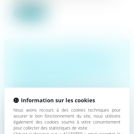
spécifique au préju...
Lire la suite
LA RENTE OU L’INDEMNITÉ EN
CAPITAL VERSÉ À LA VICTIME D’UN
ACCIDENT DE TRAVAIL OU D’UNE
MALADIE PROFESSIONNELLE NE
RÉPARE PAS LE DÉFICIT
FONCTIONNEL
Droit du travail - Salariés
/
Responsabilité accident du
Information sur les cookies
travail
Par son arrêt du 28 septembre 2023, la Cour de
Nous avons recours à des cookies techniques pour
assurer le bon fonctionnement du site, nous utilisons
cassation entérine le revireme...
également des cookies soumis à votre consentement
pour collecter des statistiques de visite.
Lire la suite
Cliquez ci-dessous sur « ACCEPTER » pour accepter le