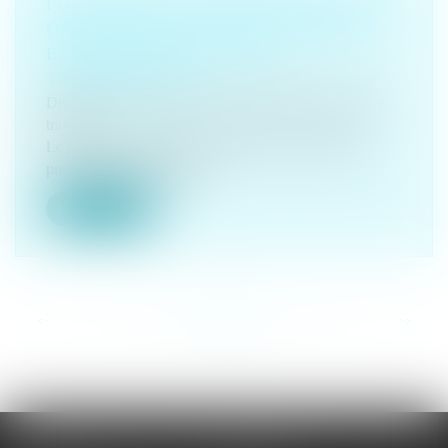
PORT DE CHAUSSURES DE SÉCURITÉ
OBLIGATOIRE : UNE PROTECTION
ESSENTIELLE POUR LES
TRAVAILLEURS
Droit du travail - Salariés
/
Responsabilité accident du
travail
Le port de chaussures de sécurité est une mesure de
protection incontournable...
Lire la suite
<<
<
...
36
37
38
39
40
41
42
...
>
>>