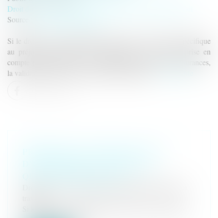
Droit du travail - Salariés
/
Responsabilité accident du travail
Source :
actu.dalloz-etudiant.fr
Si le droit de la responsabilité civile réserve un régime spécifique
au préjudice d’anxiété, cette spécificité n’a pas à être prise en
compte pour apprécier, sur le fondement du droit des assurances,
la validité d’une clause d’exclusion de garantie...
Lire la suite
PRÉJUDICE D’ANXIÉTÉ EN CAS
D’EXPOSITION À L’AMIANTE :
QUELLE SPÉCIFICITÉ ?
Droit du travail - Salariés
/
Responsabilité accident du
travail
Si le droit de la responsabilité civile réserve un régime