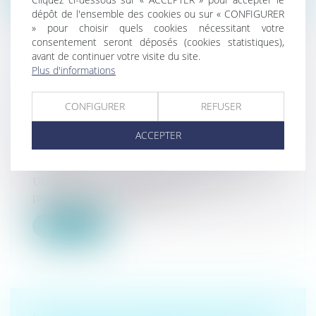
dépôt de l'ensemble des cookies ou sur « CONFIGURER
» pour choisir quels cookies nécessitant votre
consentement seront déposés (cookies statistiques),
avant de continuer votre visite du site.
Plus d'informations
UNE TENTATIVE DE SUICIDE
SURVENUE EN RAISON DU TRAVAIL
CONFIGURER
REFUSER
CONSTITUE UN ACCIDENT DU
TRAVAIL
ACCEPTER
Droit du travail - Salariés
/
Responsabilité accident du
travail
Une tentative de suicide survenue sur le lieu
professionnel mais en dehors de...
Lire la suite