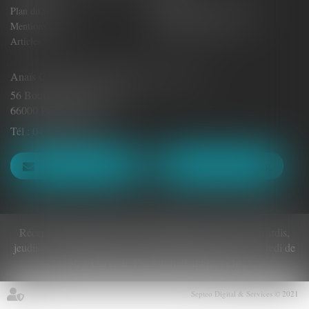
Plan du site
Politique de confidentialité
Mentions légales
Politique de cookies
Articles
Anaïs CASTILLAN-AÏELLO Avocat - E.I.
56 Boulevard Clémenceau
66000 PERPIGNAN
Tél :
04.48.22.40.94
NOUS CONTACTER
NOUS LOCALISER
Réception du public et accueil téléphonique les lundis, mardis,
jeudis et vendredis de 8h30 à 12h et de 14h à 17h, le mercredi de
9h à 12h et de 15h à 16h30 uniquement
Septeo Digital & Services © 2021