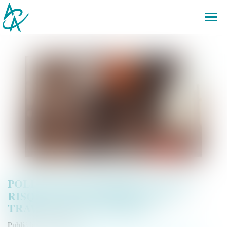
Ouvr
le
men
POLLUTION ROUTIÈRE : PLUS DE
RISQUES DE SANTÉ POUR LES
TRAVAILLEURS EXPOSÉS
Publié le :
20/12/2024