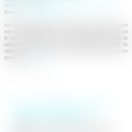
Droit du travail - Salariés
/
Responsabilité accident du travail
Source :
www.vie-publique.fr
Les travailleurs qui exercent leur profession près du trafic routier
sont plus particulièrement exposés aux émissions polluantes. C’est
le cas des chauffeurs, livreurs, éboueurs, balayeurs, agents de
maintenance de la voirie. Les activités dans un habitacle de
véhicule circulant dans le flux du trafic présentent les risques les
plus élevés...
Lire la suite
POLLUTION ROUTIÈRE : PLUS DE
RISQUES DE SANTÉ POUR LES
TRAVAILLEURS EXPOSÉS
Droit du travail - Salariés
/
Responsabilité accident du