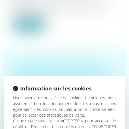
travail
Les travailleurs qui exercent leur profession près du
trafic routier sont plu...
Lire la suite
LE MINISTÈRE DU TRAVAIL ET DE
L’EMPLOI LANCE UNE NOUVELLE
CAMPAGNE AFIN DE RENFORCER LA
PRÉVENTION DES ACCIDENTS DU
Information sur les cookies
TRAVAIL GRAVES ET MORTELS
Nous avons recours à des cookies techniques pour
Droit du travail - Salariés
/
Responsabilité accident du
assurer le bon fonctionnement du site, nous utilisons
travail
également des cookies soumis à votre consentement
Le ministère du Travail et de l’Emploi annonce le
pour collecter des statistiques de visite.
lancement d'une nouvelle ca...
Cliquez ci-dessous sur « ACCEPTER » pour accepter le
dépôt de l'ensemble des cookies ou sur « CONFIGURER