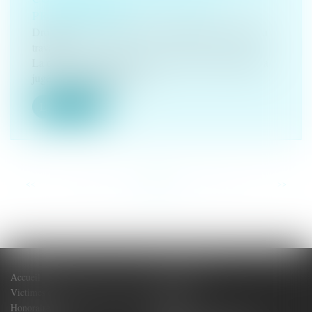
PRESCRIPTION
Droit du travail - Salariés
/
Responsabilité accident du
travail
La deuxième chambre civile de la Cour de cassation a
jugé le 5 septembre dern...
Lire la suite
<<
<
...
32
33
34
35
36
37
38
...
>
>>
Accueil
Votre Avocat
Victimes de dommages corporels
Actus
Honoraires
Contact