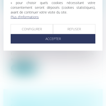
Lire la suite
» pour choisir quels cookies nécessitant votre
consentement seront déposés (cookies statistiques),
avant de continuer votre visite du site.
Plus d'informations
CONFIGURER
REFUSER
NOUVEAU FORMULAIRE D’ARRÊT DE
TRAVAIL POUR MALADIE
ACCEPTER
Droit du travail - Salariés
/
Responsabilité accident du
travail
Lorsqu’un salarié est en arrêt de travail pour maladie ou
accident, il doit...
Lire la suite
SAISINE DE LA CAISSE AUX FINS DE
CONCILIATION ET DÉLAI DE