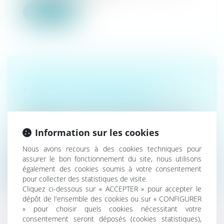
Lire la suite
SANTÉ AU TRAVAIL : ON EN SAIT
PLUS SUR L’ANALYSE DES
SUBSTANCES DANGEREUSES !
Droit du travail - Salariés
/
Responsabilité accident du
travail
Information sur les cookies
L’inspection du travail peut demander à l’entreprise de
faire analyser certai...
Nous avons recours à des cookies techniques pour
assurer le bon fonctionnement du site, nous utilisons
Lire la suite
également des cookies soumis à votre consentement
pour collecter des statistiques de visite.
Cliquez ci-dessous sur « ACCEPTER » pour accepter le
dépôt de l'ensemble des cookies ou sur « CONFIGURER
» pour choisir quels cookies nécessitant votre
consentement seront déposés (cookies statistiques),