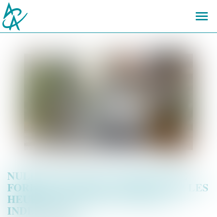
Ouvr
le
men
NULLITÉ D'UNE CONVENTION DE
FORFAIT EN JOURS : IMPACT SUR LES
HEURES SUPPLÉMENTAIRES ET
INDEMNITÉS