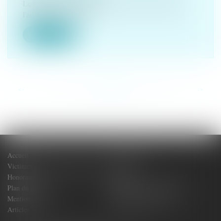
Le harcèlement moral en droit du travail est défini à
l'article L 1152-1 du C...
Lire la suite
<<
<
...
22
23
24
25
26
27
28
...
>
>>
Accueil
Votre Avocat
Victimes de dommages corporels
Actus
Honoraires
Contact
Plan du site
Politique de confidentialité
Mentions légales
Politique de cookies
Articles