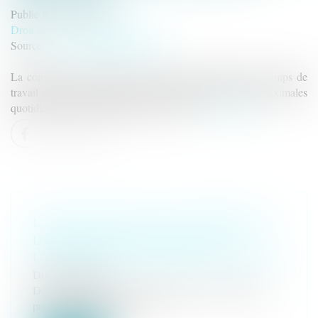
Publié le :
27/03/2025
Droit du travail - Employeurs
Source :
www.lemag-juridique.com
La convention de forfait en jours permet d'aménager le temps de
travail d'un salarié sur l'année en dérogeant aux durées maximales
quotidiennes et hebdomadaires de travail...
Lire la suite
L’APPLI CARTE VITALE DÉSORMAIS
DISPONIBLE POUR TOUS LES
UTILISATEURS DE FRANCE IDENTITÉ
Droit de la santé
Déjà disponible dans 23 départements, et activée par
près de 700 000 personne...