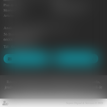
Plan du site
Politique de confidentialité
Mentions légales
Politique de cookies
Articles
Anaïs CASTILLAN-AÏELLO Avocat - E.I.
56 Boulevard Clémenceau
66000 PERPIGNAN
Tél :
04.48.22.40.94
NOUS CONTACTER
NOUS LOCALISER
Réception du public et accueil téléphonique les lundis, mardis,
jeudis et vendredis de 8h30 à 12h et de 14h à 17h, le mercredi de
9h à 12h et de 15h à 16h30 uniquement
Septeo Digital & Services © 2021