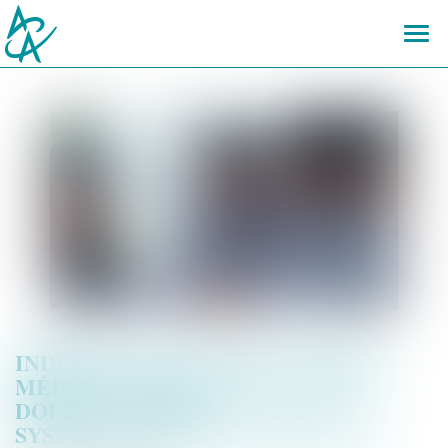
Ouvr
le
men
INDEMNISATION DES ACCIDENTS
MÉDICAUX NON FAUTIFS : L’APA
DOIT-ELLE ÊTRE
SYSTÉMATIQUEMENT DÉDUITE ?