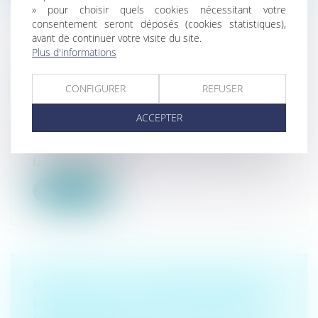
» pour choisir quels cookies nécessitant votre
consentement seront déposés (cookies statistiques),
avant de continuer votre visite du site.
Plus d'informations
INDEMNISATION DES ACCIDENTS
MÉDICAUX NON FAUTIFS : L’APA
CONFIGURER
REFUSER
DOIT-ELLE ÊTRE
SYSTÉMATIQUEMENT DÉDUITE ?
ACCEPTER
Droit de la santé
En matière d’indemnisation des accidents médicaux non
fautifs, l’Office natio...
Lire la suite
RECHUTE ET FAUTE INEXCUSABLE :
LA COUR DE CASSATION FERME LA