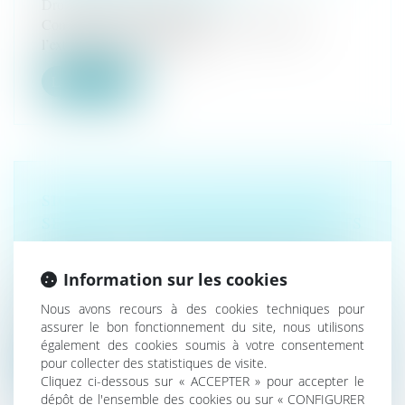
Droit pénal
/
(NPU) Infraction
Conformément à l’article 312-1 du Code pénal,
l’extorsion est le fait d’obten...
Lire la suite
SIGNALEMENTS DE HARCÈLEMENT
SEXUEL : LE DÉFENSEUR DES DROITS
PUBLIE SES RECOMMANDATIONS
Droit du travail - Salariés
/
Responsabilité accident du
Information sur les cookies
travail
La Défenseure des droits a publié jeudi 6 février une
Nous avons recours à des cookies techniques pour
décision-cadre sur le r...
assurer le bon fonctionnement du site, nous utilisons
également des cookies soumis à votre consentement
Lire la suite
pour collecter des statistiques de visite.
Cliquez ci-dessous sur « ACCEPTER » pour accepter le
dépôt de l'ensemble des cookies ou sur « CONFIGURER