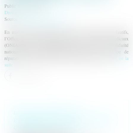
Publié le :
13/02/2025
Droit de la santé
Source :
www.lemag-juridique.com
En matière d’indemnisation des accidents médicaux non fautifs,
l’Office national d’indemnisation des accidents médicaux
(ONIAM) prend en charge les préjudices au titre de la solidarité
nationale. Cette indemnisation doit respecter le principe de
réparation intégrale, sans perte ni profit pour la victime...
Lire la
suite
DÉLIT D’EXTORSION ET
INDEMNISATION : QUELLE PRISE EN
CHARGE PAR LA CPAM ?