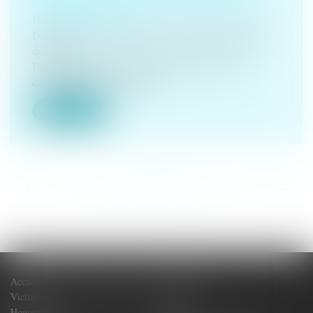
PORTE À UN NOUVEAU DÉLAI DE
PRESCRIPTION
Droit du travail - Employeurs
/
Responsabilité accident
du travail
Par une décision du 23 janvier 2025, la Cour de
cassation a refusé de transme...
Lire la suite
<<
<
...
27
28
29
30
31
32
33
...
>
>>
Accueil
Votre Avocat
Victimes de dommages corporels
Actus
Honoraires
Contact