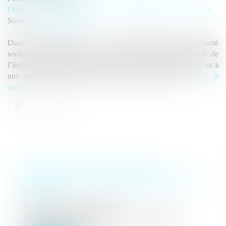
Droit du travail - Employeurs
/
Responsabilité accident du travail
Source :
www.weblex.fr
Dans le prolongement de la loi de financement de la Sécurité
sociale pour 2025, les nouvelles modalités d’indemnisation de
l’incapacité permanente consécutive à un accident du travail ou à
une maladie professionnelle viennent d’être précisées...
Lire la
suite
PERTE DE GAINS FUTURS : LA
VICTIME N'A PAS À RECHERCHER UN
EMPLOI
Droit des dommages corporels
Le principe de la réparation intégrale du préjudice