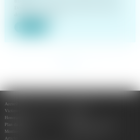
travail
Dès le 1er juin 2026, plusieurs modèles de documents
délivrés par les service...
Lire la suite
<<
<
1
2
3
4
5
6
7
...
>
>>
Accueil
Votre Avocat
Victimes de dommages corporels
Actus
Honoraires
Contact
Plan du site
Politique de confidentialité
Mentions légales
Politique de cookies
Articles