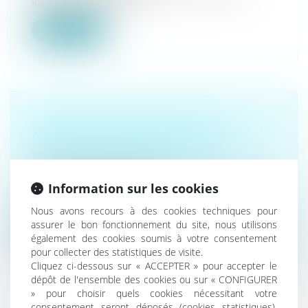
impose que l'auteur d'un...
Lire la suite
LES PERTES DE REVENUS DES
PARENTS AIDANTS NE SONT PAS
TOUJOURS INDEMNISABLES
Droit des dommages corporels
Le principe de la réparation intégrale impose que la
Information sur les cookies
victime soit indemnisée...
Nous avons recours à des cookies techniques pour
assurer le bon fonctionnement du site, nous utilisons
Lire la suite
également des cookies soumis à votre consentement
pour collecter des statistiques de visite.
Cliquez ci-dessous sur « ACCEPTER » pour accepter le
dépôt de l'ensemble des cookies ou sur « CONFIGURER
» pour choisir quels cookies nécessitant votre
consentement seront déposés (cookies statistiques),