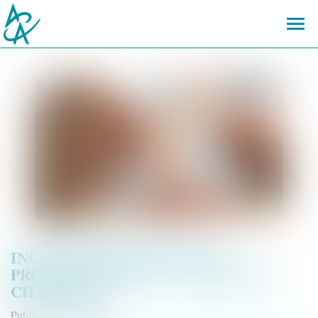
Ouvr
le
men
INCAPACITÉ PERMANENTE
PROFESSIONNELLE : LES RÈGLES
CHANGENT !
Publié le :
29/05/2026