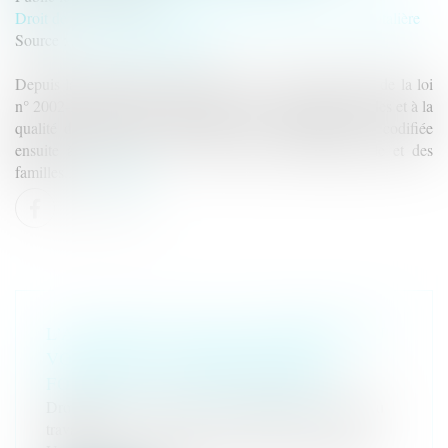
Droit de la santé
/
(NPU) Responsabilité médicale et hospitalière
Source :
actu.dalloz-etudiant.fr
Depuis la publication des alinéas 1er à 3 de l’article 1er de la loi
n° 2002-303 du 4 mars 2002 relative aux droits des malades et à la
qualité du système de santé, dite loi « anti-Perruche », codifiée
ensuite à l’article L. 114-5 du code de l’action sociale et des
familles...
Lire la suite
L’ACCIDENT EN ÉTAT D’ÉBRIÉTÉ AU
VOLANT D’UN VÉHICULE DE
FONCTION, UNE FAUTE GRAVE ?
Droit du travail - Salariés
/
Responsabilité accident du
travail