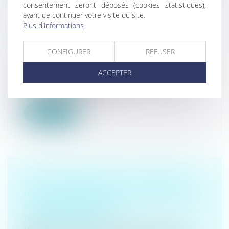
consentement seront déposés (cookies statistiques),
avant de continuer votre visite du site.
Plus d'informations
PROCÈS DES BALCONS EFFONDRÉS À
ANGERS : L'ARCHITECTE RECONNAÎT
CONFIGURER
REFUSER
UNE « PART DE RESPONSABILITÉ »
Droit pénal
/
(NPU) Infraction
ACCEPTER
Au bout de cinq heures d’audition, l’architecte de
l’immeuble dont un balcon...
Lire la suite
PAS DE FAUTE POUR LA VICTIME
D'UN ACCIDENT DE LA CIRCULATION
AUX CIRCONSTANCES
INDÉTERMINÉES