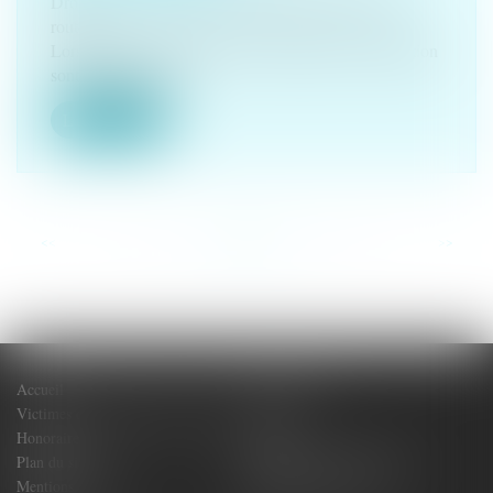
Droit routier
/
(NPU) Responsabilité accidents de la
route
Lorsque les circonstances d'un accident de la circulation
sont indéterminées,...
Lire la suite
<<
<
...
44
45
46
47
48
49
50
...
>
>>
Accueil
Votre Avocat
Victimes de dommages corporels
Actus
Honoraires
Contact
Plan du site
Politique de confidentialité
Mentions légales
Politique de cookies