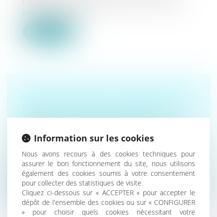
Un salarié peut être licencié pour une faute commise
dans le cadre de sa vie...
Lire la suite
ENFANT NÉ AVEC UN HANDICAP NON
DÉCELÉ PENDANT LA GROSSESSE :
QUID DE L’INDEMNISATION ?
Droit de la santé
/
(NPU) Responsabilité médicale et
Information sur les cookies
hospitalière
Depuis la publication des alinéas 1er à 3 de l’article 1er
Nous avons recours à des cookies techniques pour
de la loi n° 2002-...
assurer le bon fonctionnement du site, nous utilisons
également des cookies soumis à votre consentement
Lire la suite
pour collecter des statistiques de visite.
Cliquez ci-dessous sur « ACCEPTER » pour accepter le
dépôt de l'ensemble des cookies ou sur « CONFIGURER
» pour choisir quels cookies nécessitant votre