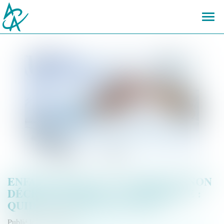
Ouvr
le
men
ENFANT NÉ AVEC UN HANDICAP NON
DÉCELÉ PENDANT LA GROSSESSE :
QUID DE L’INDEMNISATION ?
Publié le :
16/03/2022