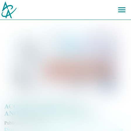
Ouvr
le
men
ACCIDENT MÉDICAL ET
ANORMALITÉ DU DOMMAGE
Publié le :
27/04/2022
Droit de la santé
/
(NPU) Responsabilité médicale et hospitalière