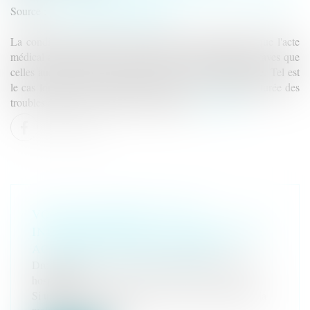
Source :
www.editions-legislatives.fr
La condition d'anormalité du dommage est remplie lorsque l'acte
médical a entraîné des conséquences notablement plus graves que
celles auxquelles le patient était exposé par sa pathologie. Tel est
le cas lorsque l’intervention provoque la survenue prématurée des
troubles auxquels la victime était exposée.
Lire la suite
VOUS AVEZ DROIT À UNE
INDEMNISATION SI UNE CHIRURGIE
ACCÉLÈRE VOTRE MALADIE
Droit de la santé
/
(NPU) Responsabilité médicale et
hospitalière
Si une opération chirurgicale accélère l'évolution de la