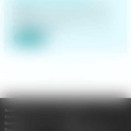
ANORMALITÉ DU DOMMAGE
Droit de la santé
/
(NPU) Responsabilité médicale et
hospitalière
La condition d'anormalité du dommage est remplie
lorsque l'acte médical a ent...
Lire la suite
<<
<
...
42
43
44
45
46
47
48
...
>
>>
Accueil
Votre Avocat
Victimes de dommages corporels
Actus
Honoraires
Contact
Plan du site
Politique de confidentialité