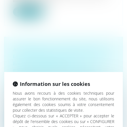
maladie, vous pouvez...
Lire la suite
ACCIDENT DE LA CIRCULATION : LA
LOI BADINTER NE S’APPLIQUE PAS
EN CAS DE PRÉJUDICE
EXCLUSIVEMENT ÉCONOMIQUE
RÉSULTANT D’UN CONTRAT DE
Information sur les cookies
TRANSPORT
Droit routier
/
(NPU) Responsabilité accidents de la
Nous avons recours à des cookies techniques pour
route
assurer le bon fonctionnement du site, nous utilisons
Les dommages matériels occasionnés à la marchandise
également des cookies soumis à votre consentement
transportée, survenus lor...
pour collecter des statistiques de visite.
Cliquez ci-dessous sur « ACCEPTER » pour accepter le
Lire la suite
dépôt de l'ensemble des cookies ou sur « CONFIGURER