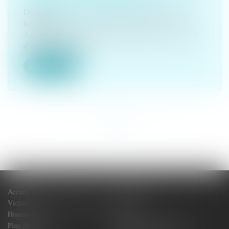
Droit de la santé
/
(NPU) Responsabilité médicale et
hospitalière
Après avoir subi une opération réalisée dans les locaux
d’une installation au...
Lire la suite
<<
<
1
2
3
>
>>
Accueil
Votre Avocat
Victimes de dommages corporels
Actus
Honoraires
Contact
Plan du site
Politique de confidentialité