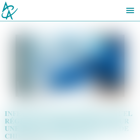
Ouvr
le
men
INFECTIONS NOSOCOMIALES : QUEL
RÉGIME DE RESPONSABILITÉ POUR
UNE INSTALLATION AUTONOME DE
CHIRURGIE ESTHÉTIQUE ?