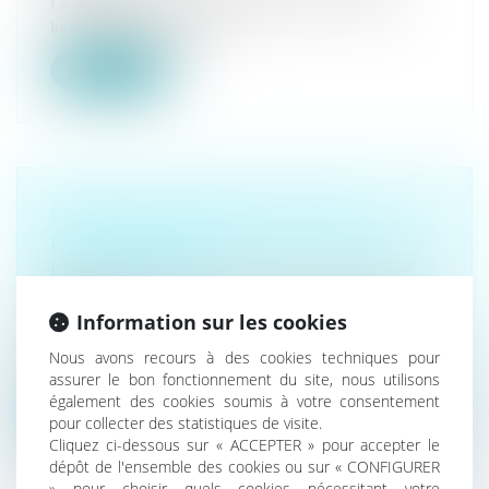
La condition d'anormalité du dommage est remplie
lorsque l'acte médical a ent...
Lire la suite
RESPONSABILITÉ DU FAIT DES
PRODUITS DÉFECTUEUX : LE DOUTE
RESTE PERMIS
Droit de la santé
/
(NPU) Responsabilité médicale et
hospitalière
Information sur les cookies
Doit être approuvée la décision de la cour d’appel qui,
Nous avons recours à des cookies techniques pour
en se fondant sur le...
assurer le bon fonctionnement du site, nous utilisons
également des cookies soumis à votre consentement
Lire la suite
pour collecter des statistiques de visite.
Cliquez ci-dessous sur « ACCEPTER » pour accepter le
dépôt de l'ensemble des cookies ou sur « CONFIGURER
» pour choisir quels cookies nécessitant votre