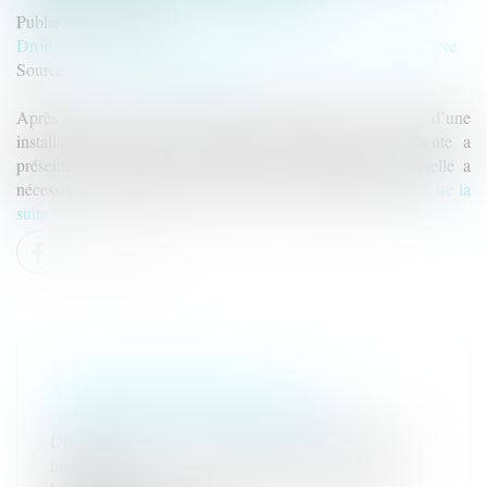
Publié le :
09/02/2022
Droit de la santé
/
(NPU) Responsabilité médicale et hospitalière
Source :
www.courdecassation.fr
Après avoir subi une opération réalisée dans les locaux d’une
installation autonome de chirurgie esthétique, une patiente a
présenté une infection au niveau du site opératoire, laquelle a
nécessité une nouvelle intervention et une greffe de peau.
Lire la
suite
ACCIDENT MÉDICAL ET
ANORMALITÉ DU DOMMAGE
Droit de la santé
/
(NPU) Responsabilité médicale et
hospitalière