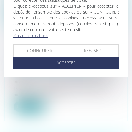
pour collecter des statistiques de visite.
sociale, dans sa versi...
Cliquez ci-dessous sur « ACCEPTER » pour accepter le
dépôt de l'ensemble des cookies ou sur « CONFIGURER
Lire la suite
» pour choisir quels cookies nécessitant votre
consentement seront déposés (cookies statistiques),
avant de continuer votre visite du site.
Plus d'informations
CONFIGURER
REFUSER
ARRÊT DE TRAVAIL À LA SUITE
D'INTEMPÉRIES : INDEMNISATION
ACCEPTER
DES SALARIÉS DU BÂTIMENT
Droit du travail - Salariés
/
Responsabilité accident du
travail
Le décret n° 2024-630 du 28 juin 2024 modifie les
modalités relatives au régi...
Lire la suite