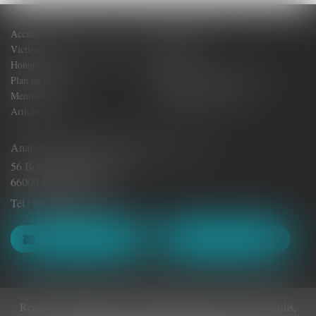
Accueil
Votre Avocat
Victimes de dommages corporels
Actus
Honoraires
Contact
Plan du site
Politique de confidentialité
Mentions légales
Politique de cookies
Articles
Anaïs CASTILLAN-AÏELLO Avocat - E.I.
56 Boulevard Clémenceau
66000 PERPIGNAN
Tél :
04.48.22.40.94
NOUS CONTACTER
NOUS LOCALISER
Réception du public et accueil téléphonique les lundis, mardis,