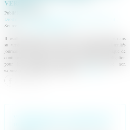
VERSÉES ?
Publié le :
26/07/2024
Droit du travail - Salariés
/
Responsabilité accident du travail
Source :
www.lemag-juridique.com
Il résulte de l’article L 323-6 du Code de la sécurité sociale, dans
sa version applicable au litige, que le versement d’indemnités
journalières en faveur d’un assuré dans l'incapacité physique de
continuer ou de reprendre le travail est subordonné à l'obligation
pour le bénéficiaire de s'abstenir de toute activité non
expressément et préalablement autorisée...
Lire la suite
VADEMECUM DE LA CONTESTATION
DE L’EXPERTISE COMMANDÉE PAR