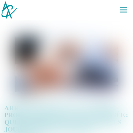
Ouvr
le
men
ARRÊT DE TRAVAIL ET ACTIVITÉ
PROFESSIONNELLE NON AUTORISÉE :
QUEL SORT POUR LES INDEMNITÉS
JOURNALIÈRES INDÛMENT