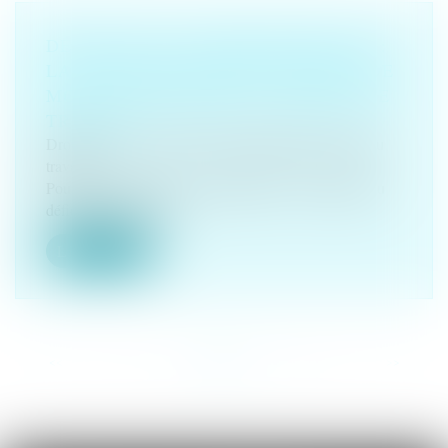
DÉFICIT DE LA SÉCURITÉ SOCIALE :
LA COUR DES COMPTES PROPOSE DE
MOINS INDEMNISER LES ARRÊTS DE
TRAVAIL
Droit du travail - Salariés
/
Responsabilité accident du
travail
Pour tenter d'enrayer « l'insoutenable » creusement du
déficit de la Sécurité...
Lire la suite
<<
<
...
5
6
7
8
9
10
11
...
>
>>